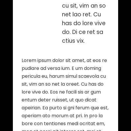
cu sit, vim an so
net lao ret. Cu
has do lore vive
do. Di ce ret sa
ctius vix.
Lorem ipsum dolor sit amet, at eos re
pudiare ad versa ium. E um doming
pericula eu, harum simul scaevola cu
sit, vim an so net la oreet. Cu has do
lore vive do. Eos ne facili sis ar gum
entum deter ruisset, ut quo dicat
apeirian. Ea purto si gni ferum que est,
aperiam ato morum at pri. In pro la
bore con tentiones medi ocritat em,