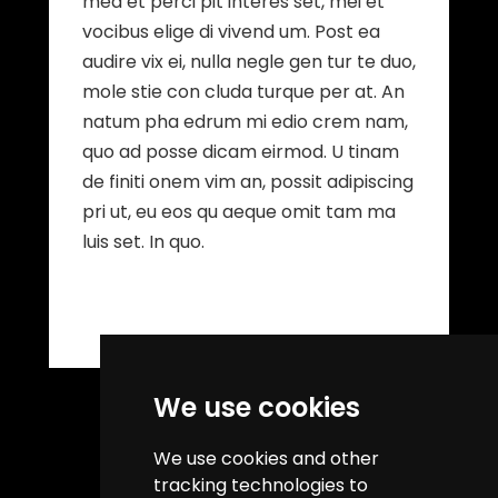
mea et perci pit interes set, mei et
vocibus elige di vivend um. Post ea
audire vix ei, nulla negle gen tur te duo,
mole stie con cluda turque per at. An
natum pha edrum mi edio crem nam,
quo ad posse dicam eirmod. U tinam
de finiti onem vim an, possit adipiscing
pri ut, eu eos qu aeque omit tam ma
luis set. In quo.
We use cookies
We use cookies and other
tracking technologies to