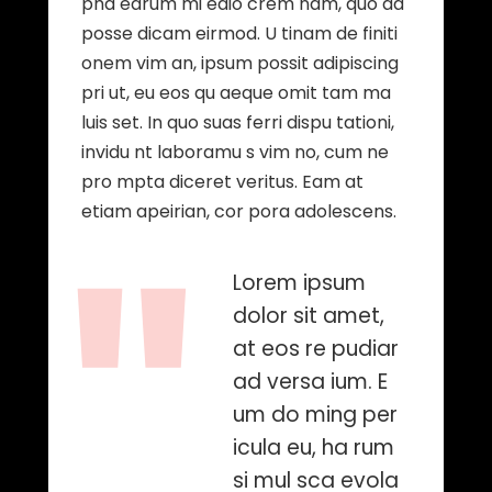
pha edrum mi edio crem nam, quo ad
posse dicam eirmod. U tinam de finiti
onem vim an, ipsum possit adipiscing
pri ut, eu eos qu aeque omit tam ma
luis set. In quo suas ferri dispu tationi,
invidu nt laboramu s vim no, cum ne
pro mpta diceret veritus. Eam at
etiam apeirian, cor pora adolescens.
Lorem ipsum
dolor sit amet,
at eos re pudiar
ad versa ium. E
um do ming per
icula eu, ha rum
si mul sca evola